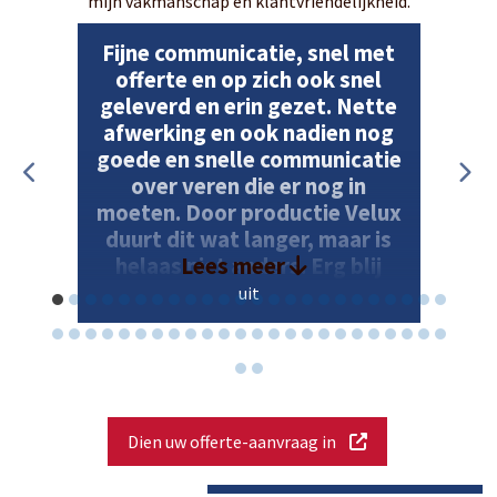
mijn vakmanschap en klantvriendelijkheid.
Fijne communicatie, snel met
offerte en op zich ook snel
geleverd en erin gezet. Nette
afwerking en ook nadien nog
goede en snelle communicatie
over veren die er nog in
moeten. Door productie Velux
duurt dit wat langer, maar is
Lees meer
helaas niet anders. Erg blij
met de velux en de
uit
bevestiging ervan!
Dien uw offerte-aanvraag in