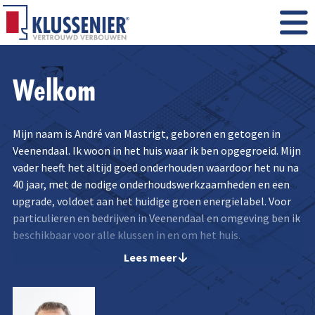
Welkom
Mijn naam is André van Mastrigt, geboren en getogen in
Veenendaal. Ik woon in het huis waar ik ben opgegroeid. Mijn
vader heeft het altijd goed onderhouden waardoor het nu na
40 jaar, met de nodige onderhoudswerkzaamheden en een
upgrade, voldoet aan het huidige groen energielabel. Voor
particulieren en bedrijven in Veenendaal en omgeving ben ik
beschikbaar voor alle klussen in en om het huis.
Lees meer
De afgelopen 30 jaar heb ik veel werkervaring opgedaan als
uitvoerder bij zowel grote als kleinere bouwbedrijven. Als
Klussenier heb ik ook een aantal speciale projecten