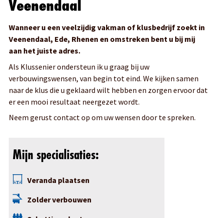
Veenendaal
Kortom, wilt u graag u uw zolder graag verbouwd hebben?
Of bent u op zoek naar een mooi nieuw dakraam? Ik kom
Wanneer u een veelzijdig vakman of klusbedrijf zoekt in
graag bij u langs om uw plannen door te spreken en te
Veenendaal, Ede, Rhenen en omstreken bent u bij mij
realiseren.
aan het juiste adres.
Als Klussenier ondersteun ik u graag bij uw
verbouwingswensen, van begin tot eind. We kijken samen
naar de klus die u geklaard wilt hebben en zorgen ervoor dat
er een mooi resultaat neergezet wordt.
Neem gerust contact op om uw wensen door te spreken.
Mijn specialisaties:
Veranda plaatsen
Zolder verbouwen