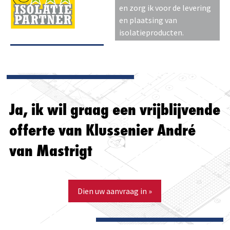
en zorg ik voor de levering
en plaatsing van
isolatieproducten.
Ja, ik wil graag een vrijblijvende
offerte van Klussenier André
van Mastrigt
Dien uw aanvraag in »